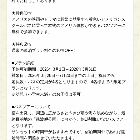
村でお待ちしております^ ^
★特典①☆
アメリカの映画やドラマに頻繁に登場する黄色いアメリカンス
クールバスに乗って本物のアメリカ体験ができるバスツアーに
無料で参加できます。
★特典②☆
通常の連泊プラン料金の10％OFF！
■プラン詳細
予約可能期間：2026年3月1日～2026年3月31日
対象日：2026年3月28日～7月20日までの土日、祝日のみ
定員数：バスの定員が4名となりますので、4名様までの限定プ
ランとなります。
※幼児（小学生未満）のお子様は不可
■バスツアーについて
宿を出発し、周辺に広がるさとうきび畑や海を眺めながら、最
終目的地の「残波岬公園」に向かう、約1時間ほどのバスツアー
となります。
サンセットの時間帯がおすすめですが、宿泊期間中であれば開
始時間を調整させていただきます。