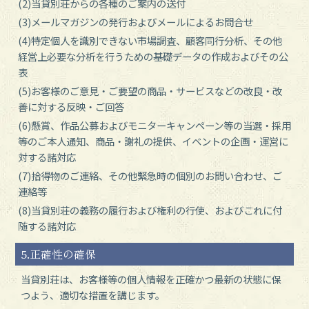
(2)当貸別荘からの各種のご案内の送付
(3)メールマガジンの発行およびメールによるお問合せ
(4)特定個人を識別できない市場調査、顧客同行分析、その他
経営上必要な分析を行うための基礎データの作成およびその公
表
(5)お客様のご意見・ご要望の商品・サービスなどの改良・改
善に対する反映・ご回答
(6)懸賞、作品公募およびモニターキャンペーン等の当選・採用
等のご本人通知、商品・謝礼の提供、イベントの企画・運営に
対する諸対応
(7)拾得物のご連絡、その他緊急時の個別のお問い合わせ、ご
連絡等
(8)当貸別荘の義務の履行および権利の行使、およびこれに付
随する諸対応
5.正確性の確保
当貸別荘は、お客様等の個人情報を正確かつ最新の状態に保
つよう、適切な措置を講じます。